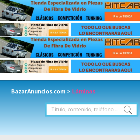
BazarAnuncios.com
>
Láminas
Buscar
Buscar
por: