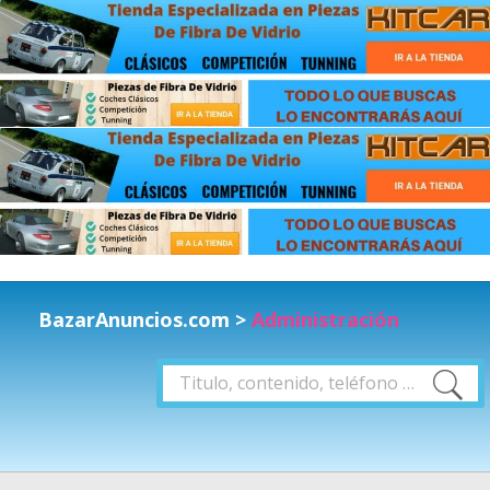
BazarAnuncios.com
>
Administración
Buscar
Buscar
por: