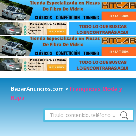
BazarAnuncios.com
>
Franquicias Moda y
Ropa
Buscar
Buscar
por: