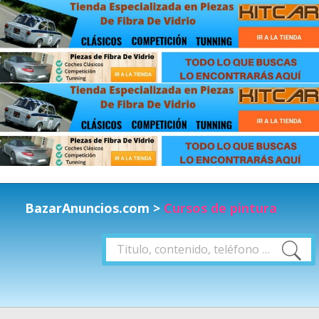
BazarAnuncios.com
>
Cursos de pintura
Buscar
Buscar
por: