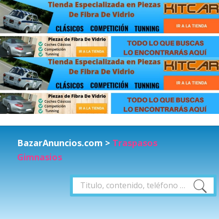
BazarAnuncios.com
>
Traspasos
Gimnasios
Buscar
Buscar
por: