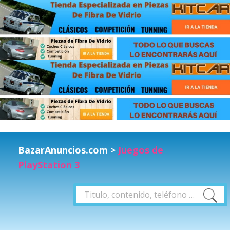
BazarAnuncios.com
>
Juegos de
PlayStation 3
Buscar
Buscar
por: